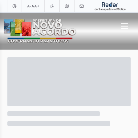
A-
A
A+